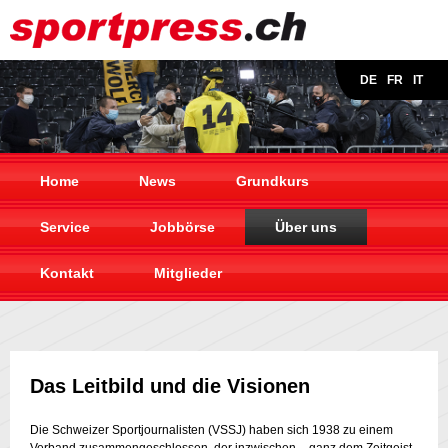
DE
FR
IT
Home
News
Grundkurs
Service
Jobbörse
Über uns
Kontakt
Mitglieder
Das Leitbild und die Visionen
Die Schweizer Sportjournalisten (VSSJ) haben sich 1938 zu einem