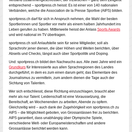
Verband zusammengeschlossen, der inzwischen – ganz dem Zeitgeist
entsprechend – sportpress.ch heisst. Es ist einer von 140 nationalen
Verbänden, welche die Association de la Presse Sportive (AIPS) bilden.
sportpress.ch darf für sich in Anspruch nehmen, die Wahl der besten
Sportlerinnen und Sportler vor mehr als einem halben Jahrhundert ins
Leben gerufen zu haben. Mittlerweile heisst der Anlass
Sports Awards
und wird national im TV übertragen.
sportpress.ch soll Anlaufstelle sein für seine Mitglieder, soll als
Sprachrohr jener dienen, die über Höhen und Weiten berichten, über
Abseits und Checks, längst auch über Sportpolitik und Doping.
Und: sportpress.ch bildet den Nachwuchs aus. Alle zwei Jahre wird ein
Grundkurs
für Interessierte aus allen Sprachregionen des Landes
durchgeführt, in dem es zum einen darum geht, das Elementare des
Journalismus zu vermitteln, zum andern dienen die Tage auch der
Sichtung von Talenten.
Wer sich entschliesst, diese Richtung einzuschlagen, braucht aber
mehr als nur Talent. Leidenschaft ist eine Voraussetzung, die
Bereitschaft, an Wochenenden zu arbeiten, Abende zu opfern.
Gleichzeitig wird – auch dank der Zugehörigkeit von sportpress.ch zu
AIPS – die Möglichkeit geboten, von Grossanlässen frei zu berichten.
AIPS garantiert, dass unabhängig über Olympische Spiele,
verschiedene Welt- oder Europameisterschaften und andere
Grossanlässe berichtet werden kann.