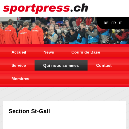
DE
FR
IT
Accueil
News
Cours de Base
Service
Qui nous sommes
Contact
Membres
Section St-Gall