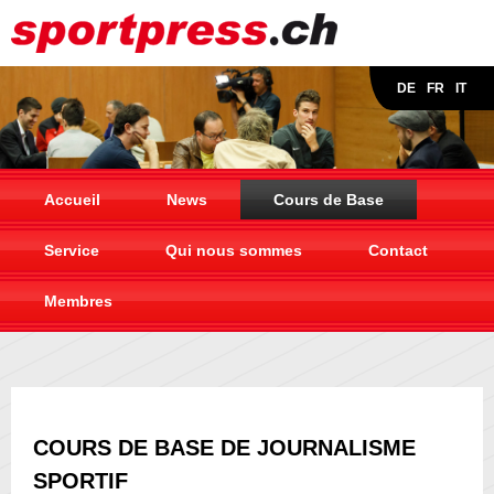
DE
FR
IT
Accueil
News
Cours de Base
Service
Qui nous sommes
Contact
Membres
COURS DE BASE DE JOURNALISME
SPORTIF