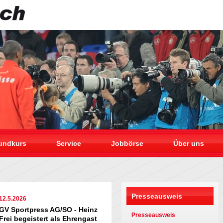
undkurs
Service
Jobbörse
Über uns
Presseausweis
12.5.2026
GV Sportpress AG/SO - Heinz
Presseausweis
Frei begeistert als Ehrengast